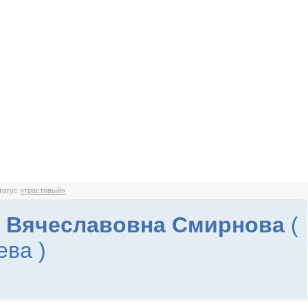
статус
«трастовый»
 Вячеславовна Смирнова
(
ева )