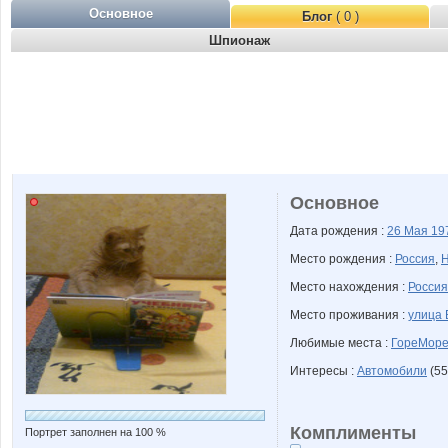
Основное
Блог
( 0 )
Шпионаж
Основное
Дата рождения :
26 Мая
19
Место рождения :
Россия
,
Н
Место нахождения :
Россия
Место проживания :
улица 
Любимые места :
ГореМор
Интересы :
Автомобили
(55
Комплименты
Портрет заполнен на 100 %