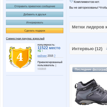
Комплиментов нет.
Отправить приватное сообщение
Вы не авторизованы! Чтоб
Добавить в друзья
Игнорировать
Метки лидеров
Сделать подарок
Совместная покупка: взрослый
популярность:
11522 место
Интервью (12)
+1 ↑
рейтинг
2315
?
Привилегированный
пользователь
4
уровня
Последние
фотогра