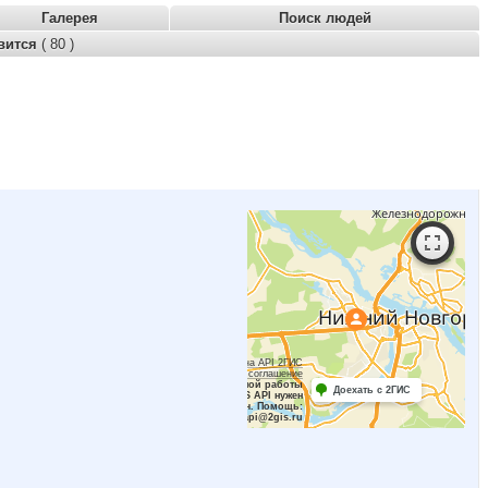
Галерея
Поиск людей
вится
( 80 )
Работает на API 2ГИС
Лицензионное соглашение
Для корректной работы
Доехать с 2ГИС
Raster JS API нужен
ключ. Помощь:
api@2gis.ru