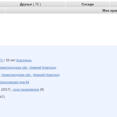
Друзья
( 75 )
Соседи
Мне нра
71
г. 55 лет
Близнецы
ижегородская обл.
,
Нижний Новгород
,
Нижегородская обл.
,
Нижний Новгород
Березовская дом 94
е
(2017) ,
сочи лазаревское
(9)
47)