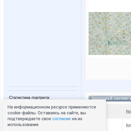
Статистика портрета:
Smirnova.E состоит
сейчас просматривают портрет - 0
На информационном ресурсе применяются
зарегистрированные пользователи
Ро
cookie-файлы. Оставаясь на сайте, вы
посетившие портрет за 7 дней - 0
подтверждаете свое
согласие
на их
использование.
Кл