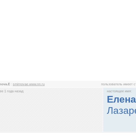
nova.E
:
smirnovae.www.nn.ru
пользователь имеет 
е 1 года назад
настоящее имя:
Елена
Лазар